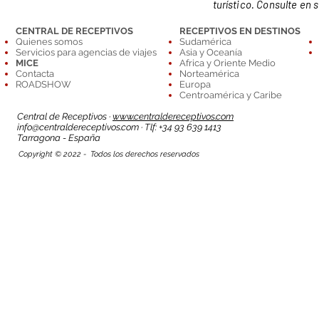
turístico. Consulte en 
CENTRAL DE RECEPTIVOS
RECEPTIVOS EN DESTINOS
Quienes somos
Sudamérica
Servicios para agencias de viajes
Asia y Oceanía
MICE
Africa y Oriente Medio
Contacta
Norteamérica
ROADSHOW
Europa
Centroamérica y Caribe
Central de Receptivos ·
www.centraldereceptivos.com
info@centraldereceptivos.com
· Tlf: +34 93 639 1413
T
arragona - España
Copyright © 2022 - Todos los derechos reservados