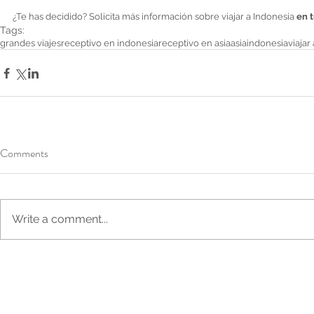
¿Te has decidido? Solicita más información sobre viajar a Indonesia 
en t
Tags:
grandes viajes
receptivo en indonesia
receptivo en asia
asia
indonesia
viajar
Comments
Write a comment...