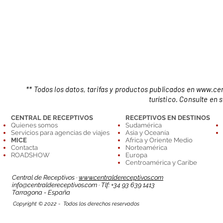
** Todos los datos, tarifas y productos publicados en
www.cen
turístico. Consulte en 
CENTRAL DE RECEPTIVOS
RECEPTIVOS EN DESTINOS
Quienes somos
Sudamérica
Servicios para agencias de viajes
Asia y Oceanía
MICE
Africa y Oriente Medio
Contacta
Norteamérica
ROADSHOW
Europa
Centroamérica y Caribe
Central de Receptivos ·
www.centraldereceptivos.com
info@centraldereceptivos.com
· Tlf: +34 93 639 1413
T
arragona - España
Copyright © 2022 - Todos los derechos reservados