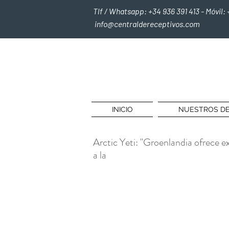
Tlf / Whatsapp: +34 936 391 413 - Móvil: 
info@centraldereceptivos.com
INICIO
NUESTROS DE
Arctic Yeti: "Groenlandia ofrece e
a la