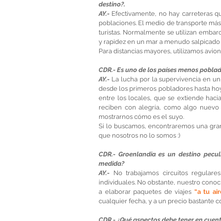
destino?.
AY.- 
Efectivamente, no hay carreteras qu
poblaciones. El medio de transporte más h
turistas. Normalmente se utilizan embarc
y rapidez en un mar a menudo salpicado 
Para distancias mayores, utilizamos avion
CDR.- Es uno de los países menos pobla
AY.- 
La lucha por la supervivencia en un 
desde los primeros pobladores hasta hoy
entre los locales, que se extiende haci
reciben con alegría, como algo nuevo 
mostrarnos cómo es el suyo.
Si lo buscamos, encontraremos una gran 
que nosotros no lo somos :)
CDR.- Groenlandia es un destino peculi
medida?
AY.-
 No trabajamos circuitos regulare
individuales. No obstante, nuestro conoc
a elaborar paquetes de viajes
 “a tu air
cualquier fecha, y a un precio bastante c
CDR.- ¿Qué aspectos debe tener en cuenta