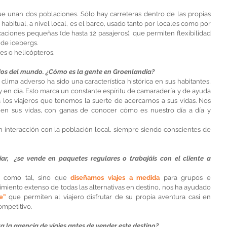
e unan dos poblaciones. Sólo hay carreteras dentro de las propias 
abitual, a nivel local, es el barco, usado tanto por locales como por 
aciones pequeñas (de hasta 12 pasajeros), que permiten flexibilidad 
de icebergs.
es o helicópteros.
dos del mundo. ¿Cómo es la gente en Groenlandia?
clima adverso ha sido una característica histórica en sus habitantes, 
 en día. Esto marca un constante espíritu de camaradería y de ayuda 
a los viajeros que tenemos la suerte de acercarnos a sus vidas. Nos 
en sus vidas, con ganas de conocer cómo es nuestro día a día y 
interacción con la población local, siempre siendo conscientes de 
ar,  ¿se vende en paquetes regulares o trabajáis con el cliente a 
s como tal, sino que 
diseñamos viajes a medida
 para grupos e 
imiento extenso de todas las alternativas en destino, nos ha ayudado 
e” 
que permiten al viajero disfrutar de su propia aventura casi en 
ompetitivo.
 la agencia de viajes antes de vender este destino?