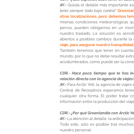
AY.- 
Quizás el detalle más importante e
tener siempre todo bajo control”. 
Groenlan
otras localizaciones, pero debemos ten
mismas condiciones meteorológicas que 
perros, pueden obligarnos en un momen
nuestro traslado. La solución es senci
abiertos a posibles cambios durante la 
viaje, para asegurar nuestra tranquilidad.
También tenemos que tener en cuenta q
mundo, por lo que no debe resultar ext
acostumbrados, como puede ser la conexió
CDR.- Hace poco tiempo que te has inc
relación directa con la agencia de viajes
AY.-
 Para Arctic Yeti, la agencia de viaje
Central de Receptivos esperamos tene
cualquier otra forma. El poder tratar 
información entre la producción del viaje 
CDR.- ¿Por qué Groenlandia con Arctic Ye
AY.- 
La atención al detalle, la anticipaci
Todo esto, sólo es posible tras muchos 
nuestro personal.