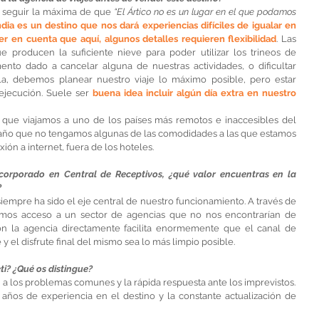
s seguir la máxima de que 
“El Ártico no es un lugar en el que podamos 
dia es un destino que nos dará experiencias difíciles de igualar en 
er en cuenta que aquí, algunos detalles requieren flexibilidad
. Las 
producen la suficiente nieve para poder utilizar los trineos de 
to dado a cancelar alguna de nuestras actividades, o dificultar 
lla, debemos planear nuestro viaje lo máximo posible, pero estar 
ejecución. Suele ser 
buena idea incluir algún día extra en nuestro 
ue viajamos a uno de los países más remotos e inaccesibles del 
raño que no tengamos algunas de las comodidades a las que estamos 
n a internet, fuera de los hoteles.
orporado en Central de Receptivos, ¿qué valor encuentras en la 
?
s siempre ha sido el eje central de nuestro funcionamiento. A través de 
mos acceso a un sector de agencias que no nos encontrarían de 
con la agencia directamente facilita enormemente que el canal de 
y el disfrute final del mismo sea lo más limpio posible.
ti? ¿Qué os distingue?
ón a los problemas comunes y la rápida respuesta ante los imprevistos.
años de experiencia en el destino y la constante actualización de 