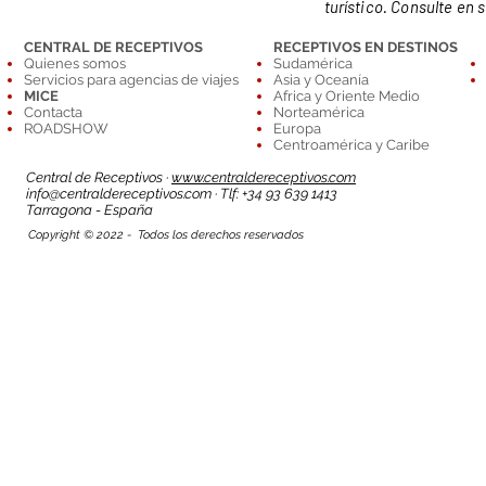
turístico. Consulte en 
CENTRAL DE RECEPTIVOS
RECEPTIVOS EN DESTINOS
Quienes somos
Sudamérica
Servicios para agencias de viajes
Asia y Oceanía
MICE
Africa y Oriente Medio
Contacta
Norteamérica
ROADSHOW
Europa
Centroamérica y Caribe
Central de Receptivos ·
www.centraldereceptivos.com
info@centraldereceptivos.com
· Tlf: +34 93 639 1413
T
arragona - España
Copyright © 2022 - Todos los derechos reservados