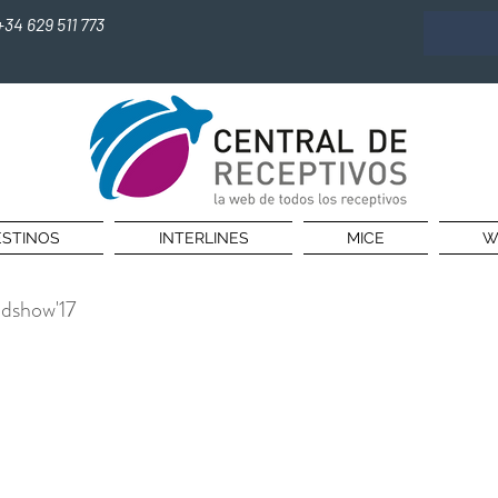
+34 629 511 773
STINOS
INTERLINES
MICE
W
adshow'17