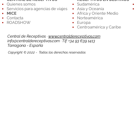
Quienes somos
Sudamérica
Servicios para agencias de viajes
Asia y Oceanía
MICE
Africa y Oriente Medio
Contacta
Norteamérica
ROADSHOW
Europa
Centroamérica y Caribe
Central de Receptivos ·
www.centraldereceptivos.com
info@centraldereceptivos.com
· Tlf: +34 93 639 1413
T
arragona - España
Copyright © 2022 - Todos los derechos reservados