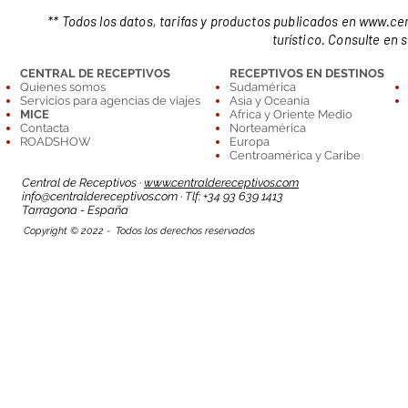
** Todos los datos, tarifas y productos publicados en
www.cen
turístico. Consulte en 
CENTRAL DE RECEPTIVOS
RECEPTIVOS EN DESTINOS
Quienes somos
Sudamérica
Servicios para agencias de viajes
Asia y Oceanía
MICE
Africa y Oriente Medio
Contacta
Norteamérica
ROADSHOW
Europa
Centroamérica y Caribe
Central de Receptivos ·
www.centraldereceptivos.com
info@centraldereceptivos.com
· Tlf: +34 93 639 1413
T
arragona - España
Copyright © 2022 - Todos los derechos reservados